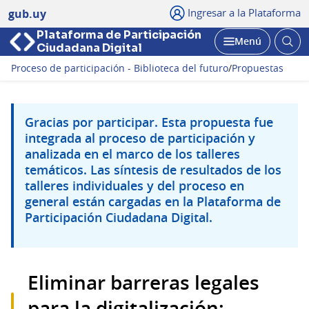
Ingresar a la Plataforma
gub.uy
Plataforma de Participación
Abri
Menú
Ciudadana Digital
bus
Abrir
Proceso de participación - Biblioteca del futuro
/
Propuestas
Gracias por participar. Esta propuesta fue
integrada al proceso de participación y
analizada en el marco de los talleres
temáticos. Las síntesis de resultados de los
talleres individuales y del proceso en
general están cargadas en la Plataforma de
Participación Ciudadana Digital.
Eliminar barreras legales
para la digitalización: