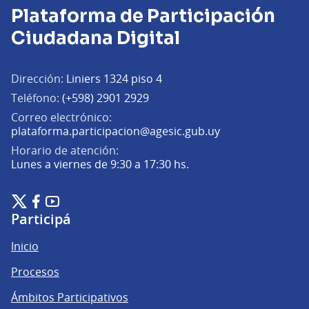
Plataforma de Participación
Ciudadana Digital
Dirección:
Liniers 1324 piso 4
Teléfono:
(+598) 2901 2929
Correo electrónico:
(Abrir en una pe
plataforma.participacion@agesic.gub.uy
Horario de atención:
Lunes a viernes de 9:30 a 17:30 hs.
Plataforma de Participación Ciudadana Digital en X
Plataforma de Participación Ciudadana Digital en Facebook
Plataforma de Participación Ciudadana Digital en YouTu
(Enlace externo)
(Enlace externo)
(Enlace externo)
Participá
Inicio
Procesos
Ámbitos Participativos