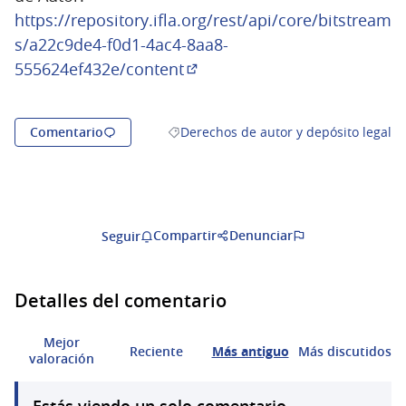
https://repository.ifla.org/rest/api/core/bitstream
s/a22c9de4-f0d1-4ac4-8aa8-
555624ef432e/content
(Enlace externo)
Comentario
Derechos de autor y depósito legal
Resultados al filtrar por la categoría: 
Compartir
Denunciar
Seguir
Detalles del comentario
Mejor
Reciente
Más antiguo
Más discutidos
valoración
Estás viendo un solo comentario