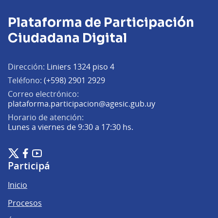
Plataforma de Participación
Ciudadana Digital
Dirección:
Liniers 1324 piso 4
Teléfono:
(+598) 2901 2929
Correo electrónico:
(Abrir en una pe
plataforma.participacion@agesic.gub.uy
Horario de atención:
Lunes a viernes de 9:30 a 17:30 hs.
Plataforma de Participación Ciudadana Digital en X
Plataforma de Participación Ciudadana Digital en Facebook
Plataforma de Participación Ciudadana Digital en YouTu
(Enlace externo)
(Enlace externo)
(Enlace externo)
Participá
Inicio
Procesos