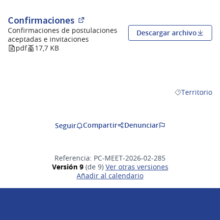
Confirmaciones
(Abrir en una pestaña nueva)
Confirmaciones de postulaciones
Descargar archivo
aceptadas e invitaciones
pdf
17,7 KB
Territorio
Resultados al f
Compartir
Denunciar
Seguir
Referencia: PC-MEET-2026-02-285
Versión 9
(de 9)
ver otras versiones
Añadir al calendario