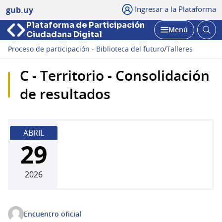
Ingresar a la Plataforma
gub.uy
Plataforma de Participación
Abri
Menú
Ciudadana Digital
bus
Abrir
Proceso de participación - Biblioteca del futuro
/
Talleres
C - Territorio - Consolidación
de resultados
ABRIL
29
2026
Encuentro oficial