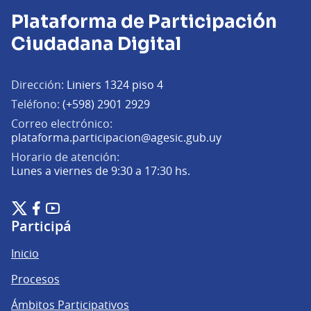
Plataforma de Participación
Ciudadana Digital
Dirección:
Liniers 1324 piso 4
Teléfono:
(+598) 2901 2929
Correo electrónico:
(Abrir en una pe
plataforma.participacion@agesic.gub.uy
Horario de atención:
Lunes a viernes de 9:30 a 17:30 hs.
Plataforma de Participación Ciudadana Digital en X
Plataforma de Participación Ciudadana Digital en Facebook
Plataforma de Participación Ciudadana Digital en YouTu
(Enlace externo)
(Enlace externo)
(Enlace externo)
Participá
Inicio
Procesos
Ámbitos Participativos