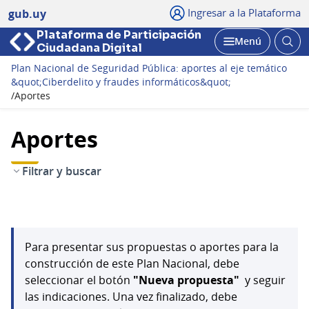
Ingresar a la Plataforma
gub.uy
Plataforma de Participación
Abri
Menú
Ciudadana Digital
bus
Abrir
Plan Nacional de Seguridad Pública: aportes al eje temático
&quot;Ciberdelito y fraudes informáticos&quot;
/
Aportes
Aportes
Filtrar y buscar
Para presentar sus propuestas o aportes para la
construcción de este Plan Nacional, debe
seleccionar el botón
"Nueva propuesta"
y seguir
las indicaciones. Una vez finalizado, debe