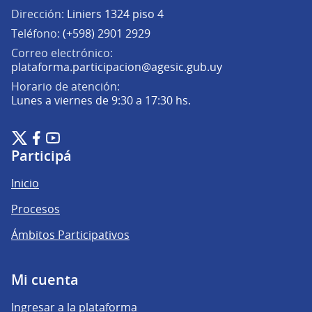
Dirección:
Liniers 1324 piso 4
Teléfono:
(+598) 2901 2929
Correo electrónico:
(Abrir en una pe
plataforma.participacion@agesic.gub.uy
Horario de atención:
Lunes a viernes de 9:30 a 17:30 hs.
Plataforma de Participación Ciudadana Digital en X
Plataforma de Participación Ciudadana Digital en Facebook
Plataforma de Participación Ciudadana Digital en YouTu
(Enlace externo)
(Enlace externo)
(Enlace externo)
Participá
Inicio
Procesos
Ámbitos Participativos
Mi cuenta
Ingresar a la plataforma