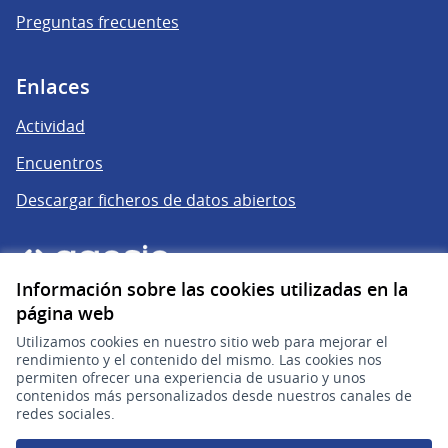
Preguntas frecuentes
Enlaces
Actividad
Encuentros
Descargar ficheros de datos abiertos
Información sobre las cookies utilizadas en la
página web
Utilizamos cookies en nuestro sitio web para mejorar el
rendimiento y el contenido del mismo. Las cookies nos
permiten ofrecer una experiencia de usuario y unos
gub.uy
(Enlace externo)
contenidos más personalizados desde nuestros canales de
redes sociales.
Sitio oficial de la República Oriental del Uruguay