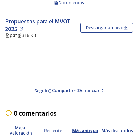
Documentos
Propuestas para el MVOT
Descargar archivo
2025
(Abrir en una pestaña nueva)
pdf
316 KB
Compartir
Denunciar
Seguir
0 comentarios
Mejor
Reciente
Más antiguo
Más discutidos
valoración