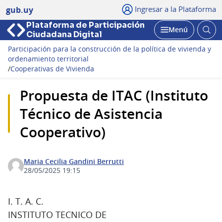
Ingresar a la Plataforma
gub.uy
Plataforma de Participación
Abri
Menú
Ciudadana Digital
bus
Abrir
Participación para la construcción de la política de vivienda y
ordenamiento territorial
/
Cooperativas de Vivienda
Propuesta de ITAC (Instituto
Técnico de Asistencia
Cooperativo)
Maria Cecilia Gandini Berrutti
28/05/2025 19:15
I. T. A. C.
INSTITUTO TECNICO DE