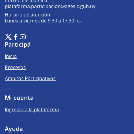
Correo electrónico:
(Abrir en una pe
plataforma.participacion@agesic.gub.uy
Horario de atención:
Lunes a viernes de 9:30 a 17:30 hs.
Plataforma de Participación Ciudadana Digital en X
Plataforma de Participación Ciudadana Digital en Facebook
Plataforma de Participación Ciudadana Digital en YouTu
(Enlace externo)
(Enlace externo)
(Enlace externo)
Participá
Inicio
Procesos
Ámbitos Participativos
Mi cuenta
Ingresar a la plataforma
Ayuda