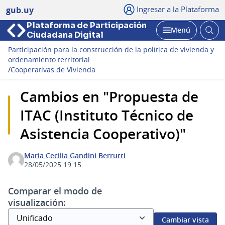
Ingresar a la Plataforma
gub.uy
Plataforma de Participación
Abri
Menú
Ciudadana Digital
bus
Abrir
Participación para la construcción de la política de vivienda y
ordenamiento territorial
/
Cooperativas de Vivienda
Cambios en "Propuesta de
ITAC (Instituto Técnico de
Asistencia Cooperativo)"
Maria Cecilia Gandini Berrutti
28/05/2025 19:15
Comparar el modo de
visualización:
Cambiar vista