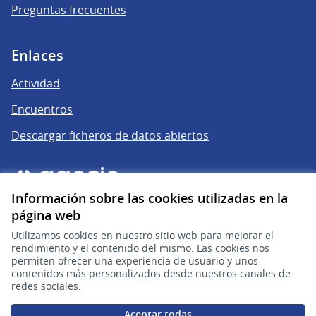
Preguntas frecuentes
Enlaces
Actividad
Encuentros
Descargar ficheros de datos abiertos
Información sobre las cookies utilizadas en la
página web
Utilizamos cookies en nuestro sitio web para mejorar el
rendimiento y el contenido del mismo. Las cookies nos
permiten ofrecer una experiencia de usuario y unos
gub.uy
(Enlace externo)
contenidos más personalizados desde nuestros canales de
redes sociales.
Sitio oficial de la República Oriental del Uruguay
Aceptar todas