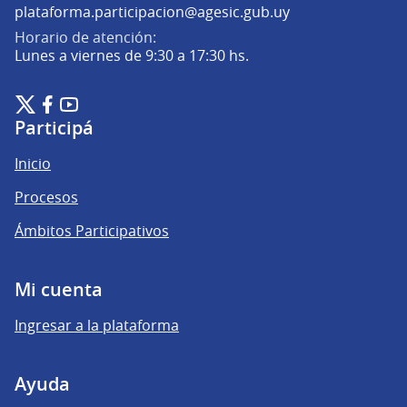
(Abrir en una pe
plataforma.participacion@agesic.gub.uy
Horario de atención:
Lunes a viernes de 9:30 a 17:30 hs.
Plataforma de Participación Ciudadana Digital en X
Plataforma de Participación Ciudadana Digital en Facebook
Plataforma de Participación Ciudadana Digital en YouTu
(Enlace externo)
(Enlace externo)
(Enlace externo)
Participá
Inicio
Procesos
Ámbitos Participativos
Mi cuenta
Ingresar a la plataforma
Ayuda