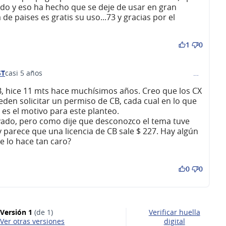
ado y eso ha hecho que se deje de usar en gran
e paises es gratis su uso...73 y gracias por el
1
0
ST
casi 5 años
…
omentario 75)
, hice 11 mts hace muchísimos años. Creo que los CX
den solicitar un permiso de CB, cada cual en lo que
 es el motivo para este planteo.
evado, pero como dije que desconozco el tema tuve
 parece que una licencia de CB sale $ 227. Hay algún
e lo hace tan caro?
0
0
Versión 1
(de 1)
Verificar huella
ver otras versiones
digital