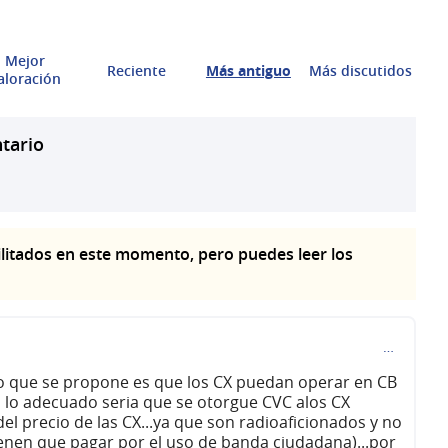
Mejor
Reciente
Más antiguo
Más discutidos
aloración
tario
litados en este momento, pero puedes leer los
…
tario 74)
to que se propone es que los CX puedan operar en CB
o lo adecuado seria que se otorgue CVC alos CX
del precio de las CX...ya que son radioaficionados y no
ienen que pagar por el uso de banda ciudadana)...por