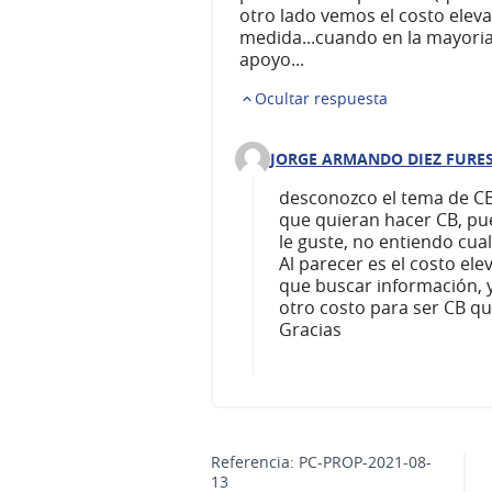
otro lado vemos el costo elev
medida...cuando en la mayoria d
apoyo...
Ocultar respuesta
JORGE ARMANDO DIEZ FURE
Comentario 80 (responder al c
desconozco el tema de CB
que quieran hacer CB, pue
le guste, no entiendo cual
Al parecer es el costo el
que buscar información, y
otro costo para ser CB qu
Gracias
Referencia: PC-PROP-2021-08-
13