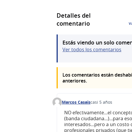
Detalles del
comentario
v
Estás viendo un solo comen
Ver todos los comentarios
Los comentarios están deshabi
anteriores.
Marcos Casais
casi 5 años
Comentario 75 (responder al comen
NO efectivamente...el concep
(banda ciudadana...)...para es
interesados...pero a un costo 
profesionales privados (que t