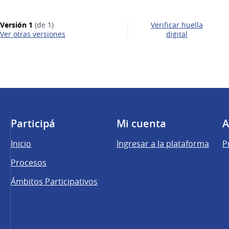
Versión 1
(de 1)
Verificar huella
ver otras versiones
digital
Participá
Mi cuenta
A
Inicio
Ingresar a la plataforma
P
Procesos
Ámbitos Participativos
una pestaña nueva)