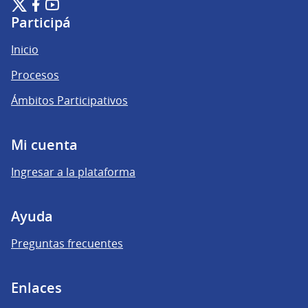
Plataforma de Participación Ciudadana Digital en X
Plataforma de Participación Ciudadana Digital en Facebook
Plataforma de Participación Ciudadana Digital en YouTu
(Enlace externo)
(Enlace externo)
(Enlace externo)
Participá
Inicio
Procesos
Ámbitos Participativos
Mi cuenta
Ingresar a la plataforma
Ayuda
Preguntas frecuentes
Enlaces