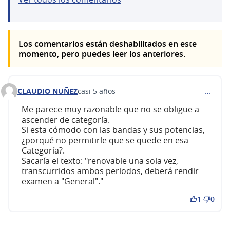
Los comentarios están deshabilitados en este
momento, pero puedes leer los anteriores.
CLAUDIO NUÑEZ
casi 5 años
…
Comentario 178 (responder al comentario 25)
Me parece muy razonable que no se obligue a
ascender de categoría.
Si esta cómodo con las bandas y sus potencias,
¿porqué no permitirle que se quede en esa
Categoría?.
Sacaría el texto: "renovable una sola vez,
transcurridos ambos periodos, deberá rendir
examen a "General"."
1
0