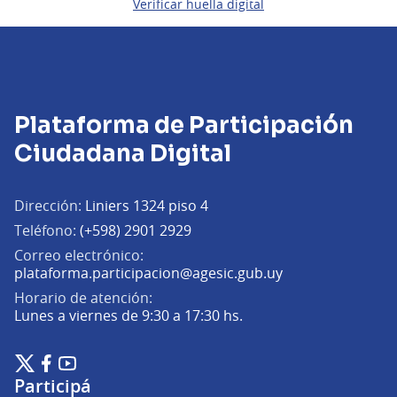
Verificar huella digital
Plataforma de Participación
Ciudadana Digital
Dirección:
Liniers 1324 piso 4
Teléfono:
(+598) 2901 2929
Correo electrónico:
(Abrir en una pe
plataforma.participacion@agesic.gub.uy
Horario de atención:
Lunes a viernes de 9:30 a 17:30 hs.
Plataforma de Participación Ciudadana Digital en X
Plataforma de Participación Ciudadana Digital en Facebook
Plataforma de Participación Ciudadana Digital en YouTu
(Enlace externo)
(Enlace externo)
(Enlace externo)
Participá