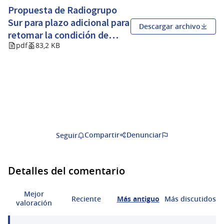
Propuesta de Radiogrupo
Sur para plazo adicional para
Descargar archivo
retomar la condición de
pdf
83,2 KB
Radioaficionados
(Abrir en una pestaña nueva)
Compartir
Denunciar
Seguir
Detalles del comentario
Mejor
Reciente
Más antiguo
Más discutidos
valoración