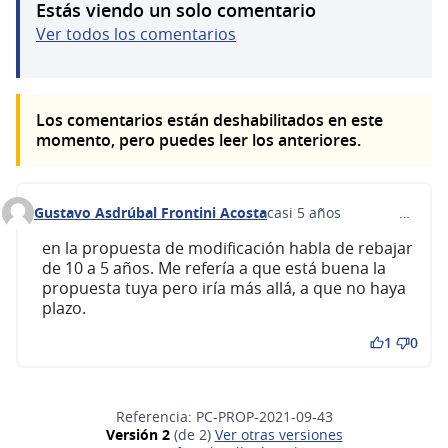
Estás viendo un solo comentario
Ver todos los comentarios
Los comentarios están deshabilitados en este
momento, pero puedes leer los anteriores.
Gustavo Asdrúbal Frontini Acosta
casi 5 años
…
Comentario 133 (responder al comentario 132)
en la propuesta de modificación habla de rebajar
de 10 a 5 años. Me refería a que está buena la
propuesta tuya pero iría más allá, a que no haya
plazo.
1
0
Referencia: PC-PROP-2021-09-43
Versión 2
(de 2)
ver otras versiones