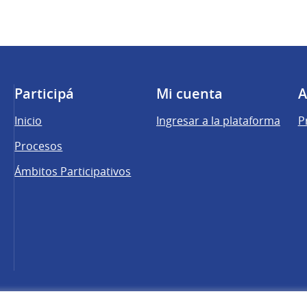
Participá
Mi cuenta
A
Inicio
Ingresar a la plataforma
P
Procesos
Ámbitos Participativos
una pestaña nueva)
cebook
 YouTube