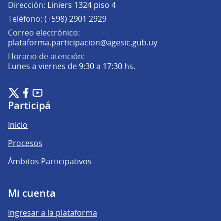
Dirección:
Liniers 1324 piso 4
Teléfono:
(+598) 2901 2929
Correo electrónico:
(Abrir en una pe
plataforma.participacion@agesic.gub.uy
Horario de atención:
Lunes a viernes de 9:30 a 17:30 hs.
Plataforma de Participación Ciudadana Digital en X
Plataforma de Participación Ciudadana Digital en Facebook
Plataforma de Participación Ciudadana Digital en YouTu
(Enlace externo)
(Enlace externo)
(Enlace externo)
Participá
Inicio
Procesos
Ámbitos Participativos
Mi cuenta
Ingresar a la plataforma