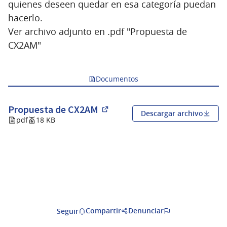
quienes deseen quedar en esa categoría puedan
hacerlo.
Ver archivo adjunto en .pdf "Propuesta de
CX2AM"
Documentos
Propuesta de CX2AM
Descargar archivo
(Abrir en una pestaña nueva)
pdf
18 KB
Compartir
Denunciar
Seguir