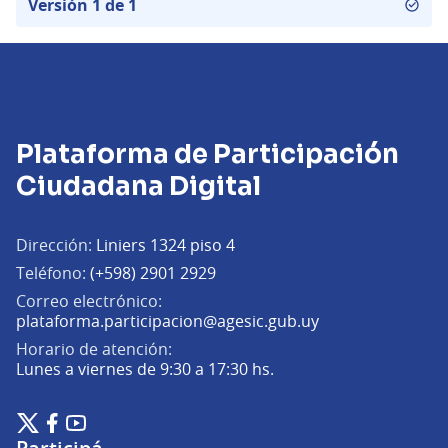
Versión 1 de 1
Plataforma de Participación
Ciudadana Digital
Dirección:
Liniers 1324 piso 4
Teléfono:
(+598) 2901 2929
Correo electrónico:
(Abrir en una pe
plataforma.participacion@agesic.gub.uy
Horario de atención:
Lunes a viernes de 9:30 a 17:30 hs.
Plataforma de Participación Ciudadana Digital en X
Plataforma de Participación Ciudadana Digital en Facebook
Plataforma de Participación Ciudadana Digital en YouTu
(Enlace externo)
(Enlace externo)
(Enlace externo)