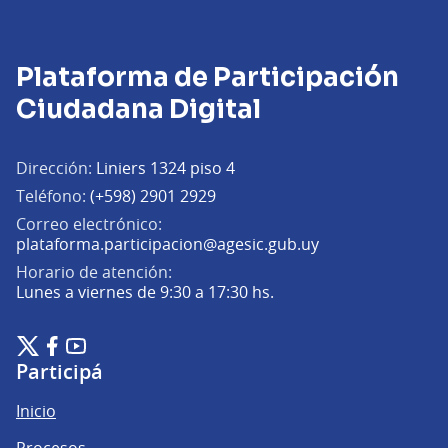
Plataforma de Participación
Ciudadana Digital
Dirección:
Liniers 1324 piso 4
Teléfono:
(+598) 2901 2929
Correo electrónico:
(Abrir en una pe
plataforma.participacion@agesic.gub.uy
Horario de atención:
Lunes a viernes de 9:30 a 17:30 hs.
Plataforma de Participación Ciudadana Digital en X
Plataforma de Participación Ciudadana Digital en Facebook
Plataforma de Participación Ciudadana Digital en YouTu
(Enlace externo)
(Enlace externo)
(Enlace externo)
Participá
Inicio
Procesos