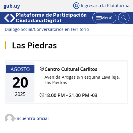
Ingresar a la Plataforma
gub.uy
Plataforma de Participación
Abri
Menú
Ciudadana Digital
bus
Abrir
Diálogo Social
/
Conversatorios en territorio
Las Piedras
AGOSTO
Centro Cultural Carlitos
20
Avenida Artigas s/n esquina Lavalleja,
Las Piedras
2025
18:00 PM
-
21:00 PM -03
Encuentro oficial