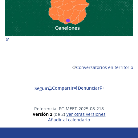
(Abrir en una pestaña nueva)
Conversatorios en territorio
Resultados al filtrar por la cate
Compartir
Denunciar
Seguir
Referencia: PC-MEET-2025-08-218
Versión 2
(de 2)
ver otras versiones
Añadir al calendario