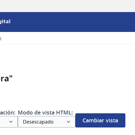
ital
o
ra"
ación:
Modo de vista HTML:
Cambiar vista