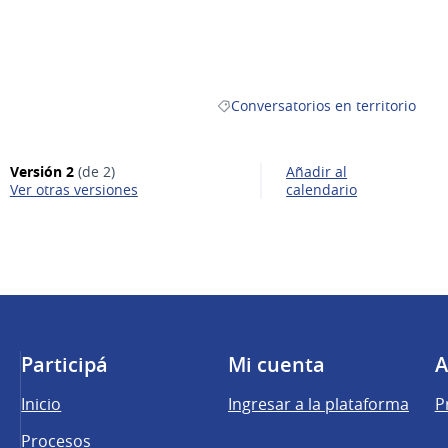
Conversatorios en territorio
Resultados al filtrar por la categor
Versión 2
(de 2)
Añadir al
ver otras versiones
calendario
Participá
Mi cuenta
A
Inicio
Ingresar a la plataforma
P
Procesos