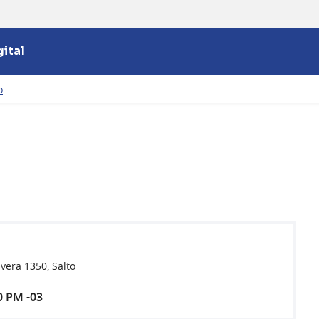
ital
o
ivera 1350, Salto
0 PM -03