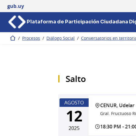
gub.uy
Plataforma de Participación Ciudadana Dig
/
Procesos
/
Diálogo Social
/
Conversatorios en territori
Inicio
Salto
AGOSTO
CENUR, Udelar
12
Gral. Fructuoso R
18:30 PM
-
21:0
2025