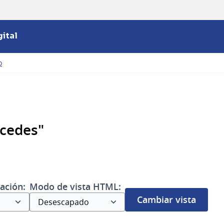
ital
o
cedes"
ación:
Modo de vista HTML:
Cambiar vista