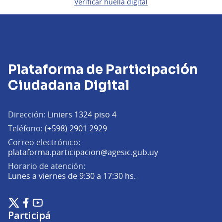
Verificar huella digital
Plataforma de Participación
Ciudadana Digital
Dirección:
Liniers 1324 piso 4
Teléfono:
(+598) 2901 2929
Correo electrónico:
(Abrir en una pe
plataforma.participacion@agesic.gub.uy
Horario de atención:
Lunes a viernes de 9:30 a 17:30 hs.
Plataforma de Participación Ciudadana Digital en X
Plataforma de Participación Ciudadana Digital en Facebook
Plataforma de Participación Ciudadana Digital en YouTu
(Enlace externo)
(Enlace externo)
(Enlace externo)
Participá