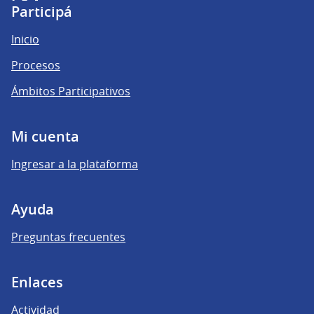
(Enlace externo)
(Enlace externo)
(Enlace externo)
Participá
Inicio
Procesos
Ámbitos Participativos
Mi cuenta
Ingresar a la plataforma
Ayuda
Preguntas frecuentes
Enlaces
Actividad