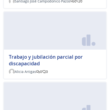
Santiago José Campodonico Pazos
0
0
Trabajo y jubilación parcial por
discapacidad
Alicia Artigas
0
0