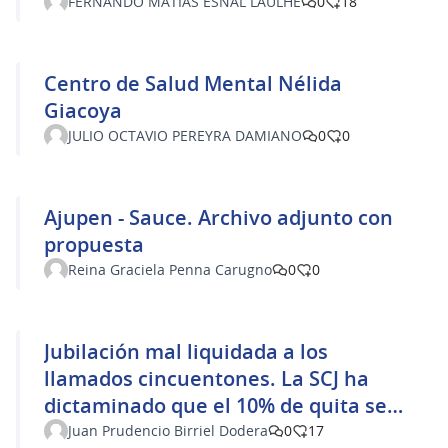
FERNANDO MATIAS ESNAL LAULHE
0
18
Centro de Salud Mental Nélida
Giacoya
JULIO OCTAVIO PEREYRA DAMIANO
0
0
Ajupen - Sauce. Archivo adjunto con
propuesta
Reina Graciela Penna Carugno
0
0
Jubilación mal liquidada a los
llamados cincuentones. La SCJ ha
dictaminado que el 10% de quita se
debía hacer antes de llevarla al tope
Juan Prudencio Birriel Dodera
0
17