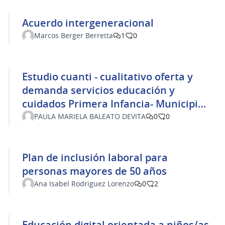
Acuerdo intergeneracional
Marcos Berger Berretta
1
0
Estudio cuanti - cualitativo oferta y
demanda servicios educación y
cuidados Primera Infancia- Municipios
D y G Mdeo
PAULA MARIELA BALEATO DEVITA
0
0
Plan de inclusión laboral para
personas mayores de 50 años
Ana Isabel Rodriguez Lorenzo
0
2
Educación digital orientada a niños/as