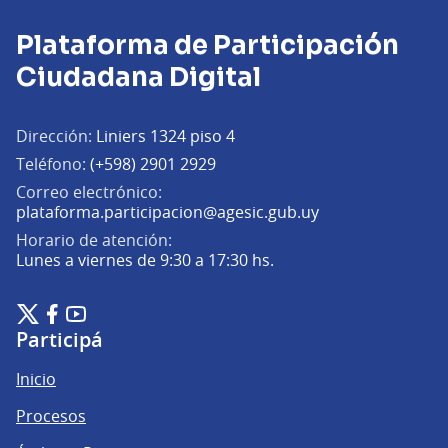
Plataforma de Participación
Ciudadana Digital
Dirección:
Liniers 1324 piso 4
Teléfono:
(+598) 2901 2929
Correo electrónico:
(Abrir en una pe
plataforma.participacion@agesic.gub.uy
Horario de atención:
Lunes a viernes de 9:30 a 17:30 hs.
Plataforma de Participación Ciudadana Digital en X
Plataforma de Participación Ciudadana Digital en Facebook
Plataforma de Participación Ciudadana Digital en YouTu
(Enlace externo)
(Enlace externo)
(Enlace externo)
Participá
Inicio
Procesos