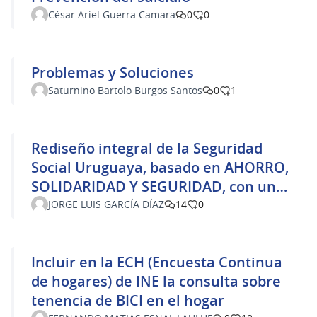
César Ariel Guerra Camara
0
0
Problemas y Soluciones
Saturnino Bartolo Burgos Santos
0
1
Rediseño integral de la Seguridad
Social Uruguaya, basado en AHORRO,
SOLIDARIDAD Y SEGURIDAD, con un
enfoque técnico, sostenible y
JORGE LUIS GARCÍA DÍAZ
14
0
transparente
Incluir en la ECH (Encuesta Continua
de hogares) de INE la consulta sobre
tenencia de BICI en el hogar