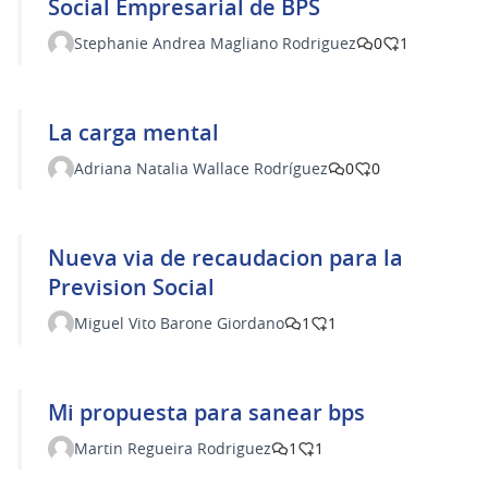
Social Empresarial de BPS
Stephanie Andrea Magliano Rodriguez
0
1
La carga mental
Adriana Natalia Wallace Rodríguez
0
0
Nueva via de recaudacion para la
Prevision Social
Miguel Vito Barone Giordano
1
1
Mi propuesta para sanear bps
Martin Regueira Rodriguez
1
1