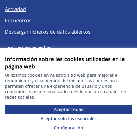
Actividad
Encuentros
Descargar ficheros de datos abiertos
Información sobre las cookies utilizadas en la
página web
Utilizamos cookies en nuestro sitio web para mejorar el
rendimiento y el contenido del mismo. Las cookies nos
permiten ofrecer una experiencia de usuario y unos
gub.uy
(Enlace externo)
contenidos más personalizados desde nuestros canales de
redes sociales.
Sitio oficial de la República Oriental del Uruguay
Aceptar todas
Configuración de cookies
Aceptar solo las esenciales
Configuración
Web creada con
software libre
.
(Enlace externo