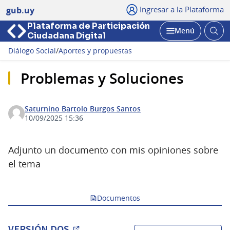
Ingresar a la Plataforma
gub.uy
Plataforma de Participación
Abri
Menú
Ciudadana Digital
bus
Abrir
Diálogo Social
/
Aportes y propuestas
Problemas y Soluciones
Saturnino Bartolo Burgos Santos
10/09/2025 15:36
Adjunto un documento con mis opiniones sobre
el tema
Documentos
VERSIÓN DOS