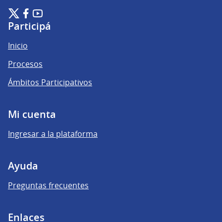
Plataforma de Participación Ciudadana Digital en X
Plataforma de Participación Ciudadana Digital en Facebook
Plataforma de Participación Ciudadana Digital en YouTu
(Enlace externo)
(Enlace externo)
(Enlace externo)
Participá
Inicio
Procesos
Ámbitos Participativos
Mi cuenta
Ingresar a la plataforma
Ayuda
Preguntas frecuentes
Enlaces