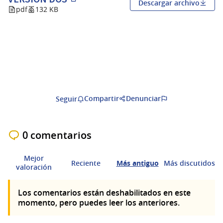
Descargar archivo
(Abrir en una pestaña nueva)
pdf
132 KB
Compartir
Denunciar
Seguir
0 comentarios
Mejor
Reciente
Más antiguo
Más discutidos
valoración
Los comentarios están deshabilitados en este
momento, pero puedes leer los anteriores.