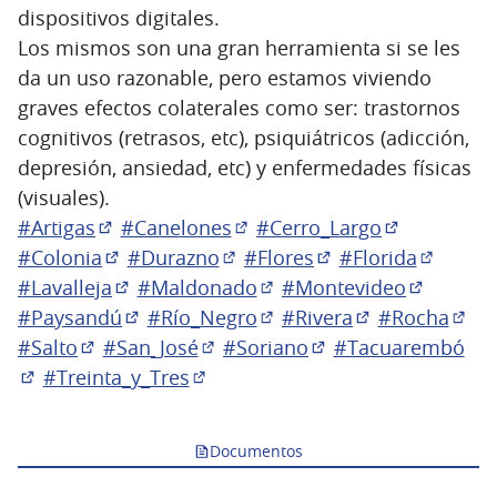
dispositivos digitales.
Los mismos son una gran herramienta si se les
da un uso razonable, pero estamos viviendo
graves efectos colaterales como ser: trastornos
cognitivos (retrasos, etc), psiquiátricos (adicción,
depresión, ansiedad, etc) y enfermedades físicas
(visuales).
#Artigas
#Canelones
#Cerro_Largo
(Abrir en una pestaña nueva)
(Abrir en una pestaña nueva
(Abrir en u
#Colonia
#Durazno
#Flores
#Florida
(Abrir en una pestaña nueva)
(Abrir en una pestaña nueva)
(Abrir en una pest
(Abrir e
#Lavalleja
#Maldonado
#Montevideo
(Abrir en una pestaña nueva)
(Abrir en una pestaña nu
(Abrir en
#Paysandú
#Río_Negro
#Rivera
#Rocha
(Abrir en una pestaña nueva)
(Abrir en una pestaña nu
(Abrir en una 
(Abr
#Salto
#San_José
#Soriano
#Tacuarembó
(Abrir en una pestaña nueva)
(Abrir en una pestaña nueva)
(Abrir en una pesta
#Treinta_y_Tres
(Abrir en una pestaña nueva)
(Abrir en una pestaña nueva)
Documentos