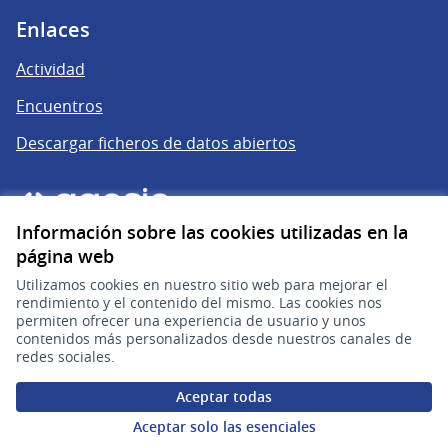
Enlaces
Actividad
Encuentros
Descargar ficheros de datos abiertos
Información sobre las cookies utilizadas en la
página web
Utilizamos cookies en nuestro sitio web para mejorar el
rendimiento y el contenido del mismo. Las cookies nos
permiten ofrecer una experiencia de usuario y unos
gub.uy
(Enlace externo)
contenidos más personalizados desde nuestros canales de
redes sociales.
Sitio oficial de la República Oriental del Uruguay
Aceptar todas
Configuración de cookies
Aceptar solo las esenciales