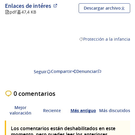
Enlaces de intéres
Descargar archivo
(Abrir en una pestaña nueva)
pdf
47,4 KB
Protección a la infancia
Resultados al filtrar por la 
Compartir
Denunciar
Seguir
0 comentarios
Mejor
Reciente
Más antiguo
Más discutidos
valoración
Los comentarios están deshabilitados en este
momento, pero puedes leer los anteriores.