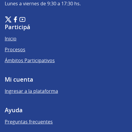
Lunes a viernes de 9:30 a 17:30 hs.
Plataforma de Participación Ciudadana Digital en X
Plataforma de Participación Ciudadana Digital en Facebook
Plataforma de Participación Ciudadana Digital en YouTu
(Enlace externo)
(Enlace externo)
(Enlace externo)
Participá
Inicio
Procesos
Ámbitos Participativos
Mi cuenta
Ingresar a la plataforma
Ayuda
Preguntas frecuentes