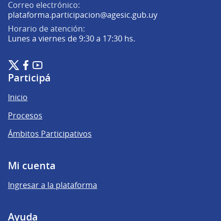
Correo electrónico:
(Abrir en una pe
plataforma.participacion@agesic.gub.uy
Horario de atención:
Lunes a viernes de 9:30 a 17:30 hs.
Plataforma de Participación Ciudadana Digital en X
Plataforma de Participación Ciudadana Digital en Facebook
Plataforma de Participación Ciudadana Digital en YouTu
(Enlace externo)
(Enlace externo)
(Enlace externo)
Participá
Inicio
Procesos
Ámbitos Participativos
Mi cuenta
Ingresar a la plataforma
Ayuda