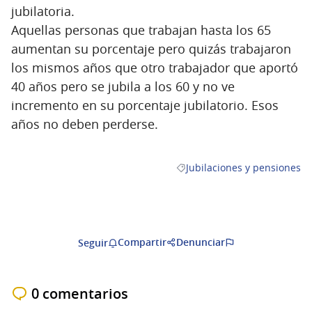
jubilatoria.
Aquellas personas que trabajan hasta los 65
aumentan su porcentaje pero quizás trabajaron
los mismos años que otro trabajador que aportó
40 años pero se jubila a los 60 y no ve
incremento en su porcentaje jubilatorio. Esos
años no deben perderse.
Jubilaciones y pensiones
Resultados al filtrar por la c
Compartir
Denunciar
Seguir
0 comentarios