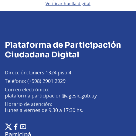
Verificar huella digital
Plataforma de Participación
Ciudadana Digital
Dirección:
Liniers 1324 piso 4
Teléfono:
(+598) 2901 2929
Correo electrónico:
(Abrir en una pe
plataforma.participacion@agesic.gub.uy
Horario de atención:
Lunes a viernes de 9:30 a 17:30 hs.
Plataforma de Participación Ciudadana Digital en X
Plataforma de Participación Ciudadana Digital en Facebook
Plataforma de Participación Ciudadana Digital en YouTu
(Enlace externo)
(Enlace externo)
(Enlace externo)
Participá