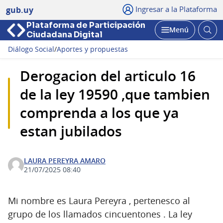
Ingresar a la Plataforma
gub.uy
Plataforma de Participación
Abri
Menú
Ciudadana Digital
bus
Abrir
Diálogo Social
/
Aportes y propuestas
Derogacion del articulo 16
de la ley 19590 ,que tambien
comprenda a los que ya
estan jubilados
LAURA PEREYRA AMARO
21/07/2025 08:40
Mi nombre es Laura Pereyra , pertenesco al
grupo de los llamados cincuentones . La ley