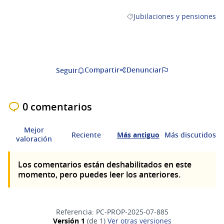
Jubilaciones y pensiones
Resultados al filtrar por la c
Compartir
Denunciar
Seguir
0 comentarios
Mejor
Reciente
Más antiguo
Más discutidos
valoración
Los comentarios están deshabilitados en este
momento, pero puedes leer los anteriores.
Referencia: PC-PROP-2025-07-885
Versión 1
(de 1)
ver otras versiones