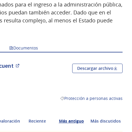
mados para el ingreso a la administración pública,
ños puedan también acceder. Dado que en el
s resulta complejo, al menos el Estado puede
Documentos
ncuent
Descargar archivo
(Abrir en una pestaña nueva)
Protección a personas activas
Resultados al filtrar por la categorí
valoración
Reciente
Más antiguo
Más discutidos