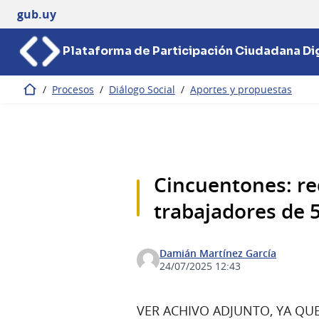
gub.uy
Plataforma de Participación Ciudadana Dig
/
Procesos
/
Diálogo Social
/
Aportes y propuestas
Inicio
Cincuentones: re
trabajadores de 
Damián Martínez García
24/07/2025 12:43
VER ACHIVO ADJUNTO, YA QUE 