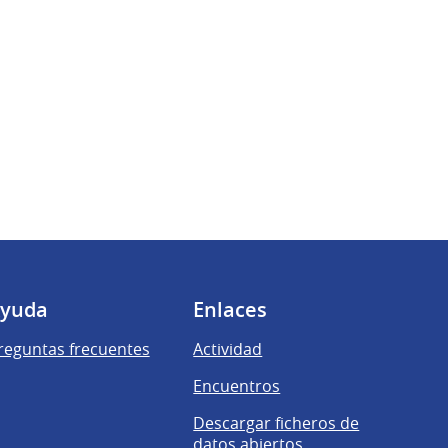
yuda
Enlaces
reguntas frecuentes
Actividad
Encuentros
Descargar ficheros de
datos abiertos