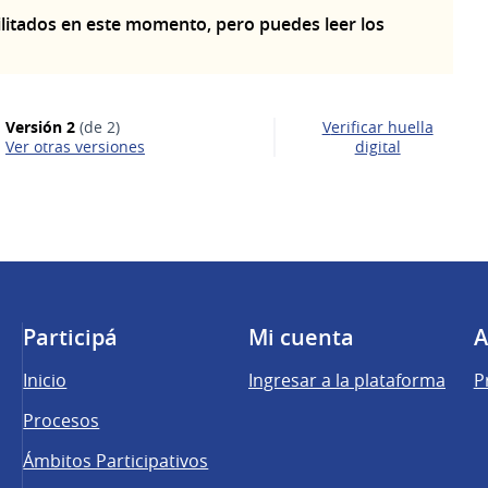
litados en este momento, pero puedes leer los
Versión 2
(de 2)
Verificar huella
ver otras versiones
digital
Participá
Mi cuenta
A
Inicio
Ingresar a la plataforma
P
Procesos
Ámbitos Participativos