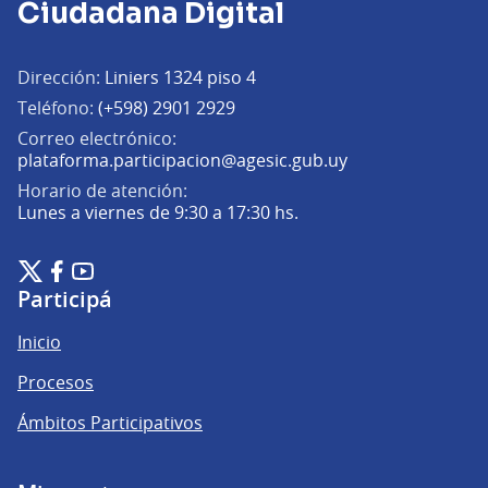
Ciudadana Digital
Dirección:
Liniers 1324 piso 4
Teléfono:
(+598) 2901 2929
Correo electrónico:
(Abrir en una pe
plataforma.participacion@agesic.gub.uy
Horario de atención:
Lunes a viernes de 9:30 a 17:30 hs.
Plataforma de Participación Ciudadana Digital en X
Plataforma de Participación Ciudadana Digital en Facebook
Plataforma de Participación Ciudadana Digital en YouTu
(Enlace externo)
(Enlace externo)
(Enlace externo)
Participá
Inicio
Procesos
Ámbitos Participativos