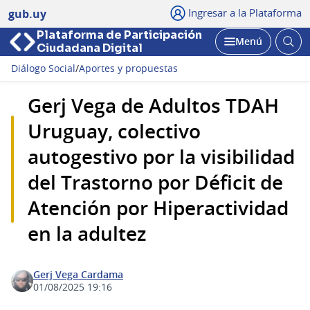
Ingresar a la Plataforma
gub.uy
Plataforma de Participación
Abri
Menú
Ciudadana Digital
bus
Abrir
Diálogo Social
/
Aportes y propuestas
Gerj Vega de Adultos TDAH
Uruguay, colectivo
autogestivo por la visibilidad
del Trastorno por Déficit de
Atención por Hiperactividad
en la adultez
Gerj Vega Cardama
01/08/2025 19:16