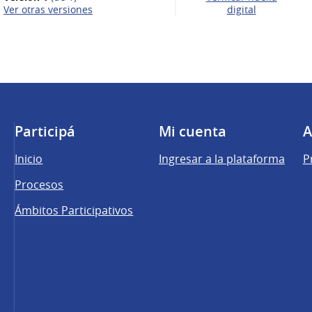
ver otras versiones
digital
Participá
Mi cuenta
A
Inicio
Ingresar a la plataforma
P
Procesos
Ámbitos Participativos
una pestaña nueva)