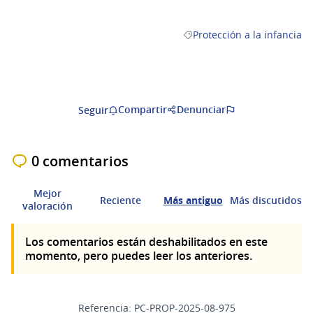
Protección a la infancia
Resultados al filtrar por la 
Compartir
Denunciar
Seguir
0 comentarios
Mejor
Reciente
Más antiguo
Más discutidos
valoración
Los comentarios están deshabilitados en este
momento, pero puedes leer los anteriores.
Referencia: PC-PROP-2025-08-975