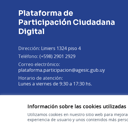
Plataforma de
Participación Ciudadana
Digital
Dirección:
Liniers 1324 piso 4
Teléfono:
(+598) 2901 2929
Correo electrónico:
(Abrir en 
plataforma.participacion@agesic.gub.uy
Horario de atención:
Lunes a viernes de 9:30 a 17:30 hs.
Plataforma de Participación Ciudadana Digital en X
Plataforma de Participación Ciudadana Digital en Fa
Plataforma de Participación Ciudadana Digital en
(Enlace externo)
(Enlace externo)
(Enlace externo)
Información sobre las cookies utilizadas
Utilizamos cookies en nuestro sitio web para mejora
experiencia de usuario y unos contenidos más perso
gub.uy