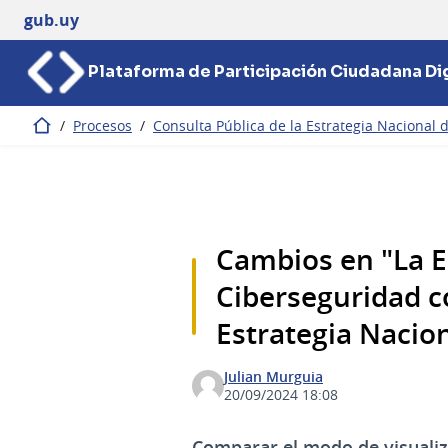
gub.uy
Plataforma de Participación Ciudadana Dig
/
Procesos
/
Consulta Pública de la Estrategia Nacional
Inicio
Cambios en "La E
Ciberseguridad 
Estrategia Nacion
Julian Murguia
20/09/2024 18:08
Comparar el modo de visualiz