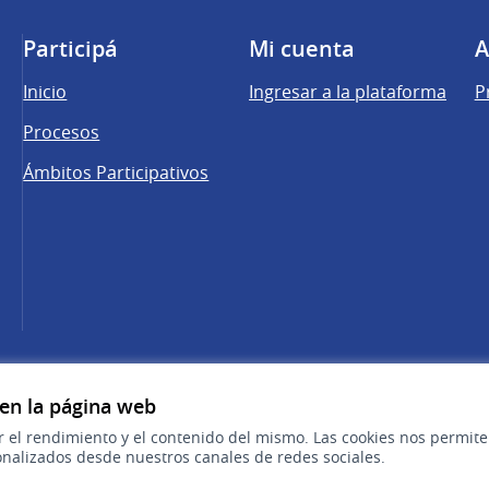
Participá
Mi cuenta
A
Inicio
Ingresar a la plataforma
P
Procesos
Ámbitos Participativos
una pestaña nueva)
cebook
 YouTube
 en la página web
r el rendimiento y el contenido del mismo. Las cookies nos permit
nalizados desde nuestros canales de redes sociales.
Sitio oficial de la República Oriental del 