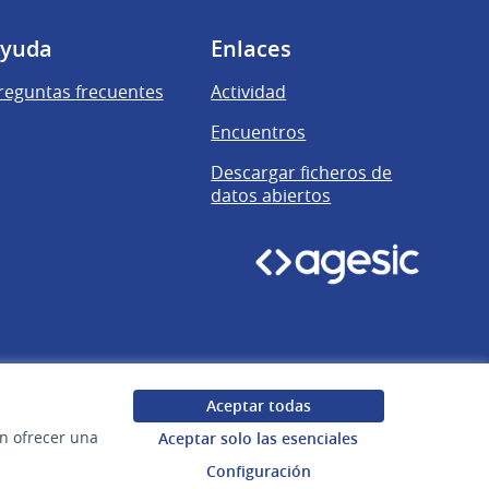
yuda
Enlaces
reguntas frecuentes
Actividad
Encuentros
Descargar ficheros de
datos abiertos
Aceptar todas
en ofrecer una
Aceptar solo las esenciales
Configuración
Uruguay
Configuración de cookies
Web creada con
software libre
.