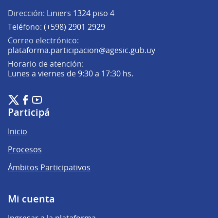
Dirección:
Liniers 1324 piso 4
Teléfono:
(+598) 2901 2929
Correo electrónico:
(Abrir en una pe
plataforma.participacion@agesic.gub.uy
Horario de atención:
Lunes a viernes de 9:30 a 17:30 hs.
Plataforma de Participación Ciudadana Digital en X
Plataforma de Participación Ciudadana Digital en Facebook
Plataforma de Participación Ciudadana Digital en YouTu
(Enlace externo)
(Enlace externo)
(Enlace externo)
Participá
Inicio
Procesos
Ámbitos Participativos
Mi cuenta
Ingresar a la plataforma