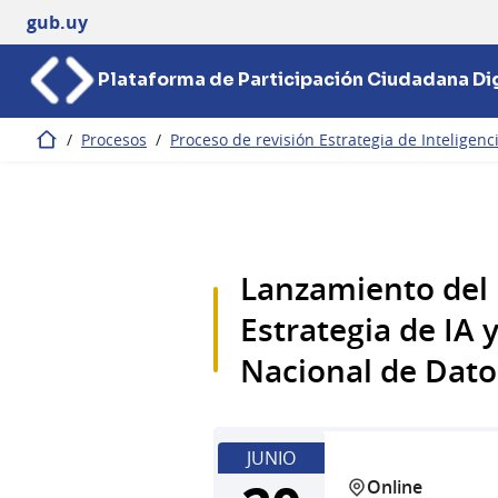
gub.uy
Plataforma de Participación Ciudadana Dig
/
Procesos
/
Proceso de revisión Estrategia de Inteligenci
Inicio
Lanzamiento del 
Estrategia de IA 
Nacional de Dato
JUNIO
Online