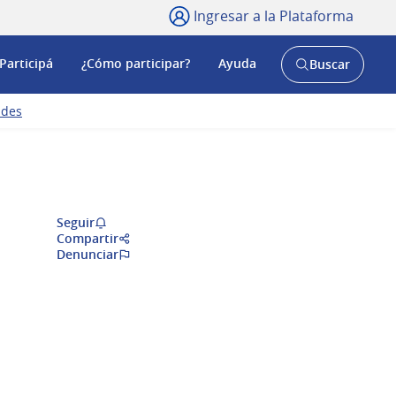
Ingresar a la Plataforma
Participá
¿Cómo participar?
Ayuda
Buscar
Abrir
buscador
y
ades
Seguir
Compartir
Denunciar