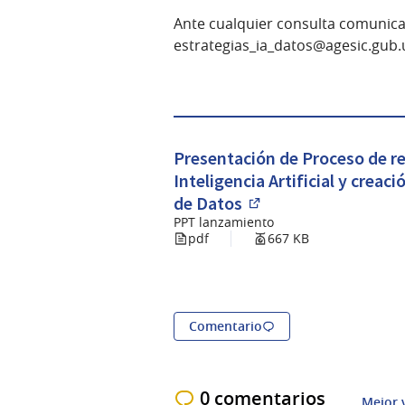
Ante cualquier consulta comunicar
estrategias_ia_datos@agesic.gub.
Presentación de Proceso de re
Inteligencia Artificial y creac
de Datos
(Abrir en una pestañ
PPT lanzamiento
pdf
667 KB
Comentario
0 comentarios
Mejor 