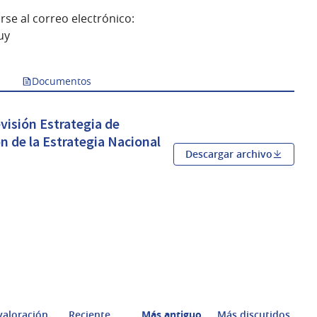
se al correo electrónico:
uy
Documentos
visión Estrategia de
ión de la Estrategia Nacional
Descargar archivo
a nueva)
valoración
Reciente
Más antiguo
Más discutidos