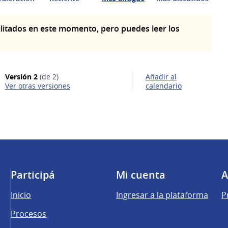
litados en este momento, pero puedes leer los
Versión 2
(de 2)
Añadir al
ver otras versiones
calendario
Participá
Mi cuenta
A
Inicio
Ingresar a la plataforma
P
Procesos