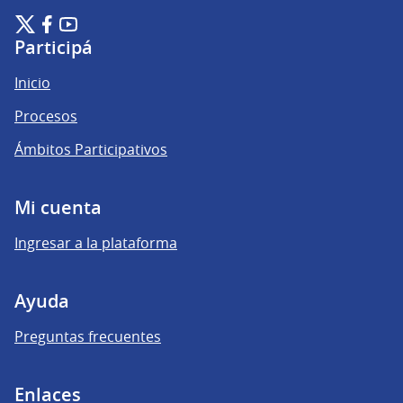
Plataforma de Participación Ciudadana Digital en X
Plataforma de Participación Ciudadana Digital en Facebook
Plataforma de Participación Ciudadana Digital en YouTu
(Enlace externo)
(Enlace externo)
(Enlace externo)
Participá
Inicio
Procesos
Ámbitos Participativos
Mi cuenta
Ingresar a la plataforma
Ayuda
Preguntas frecuentes
Enlaces