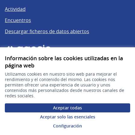
Actividad
Encuentros
Descargar ficheros de datos abiertos
Información sobre las cookies utilizadas en la
página web
Utilizamos cookies en nuestro sitio web para mejorar el
rendimiento y el contenido del mismo. Las cookies nos
permiten ofrecer una experiencia de usuario y unos
gub.uy
(Enlace externo)
contenidos más personalizados desde nuestros canales de
redes sociales.
Sitio oficial de la República Oriental del Uruguay
Aceptar todas
Configuración de cookies
Aceptar solo las esenciales
Configuración
Web creada con
software libre
.
(Enlace externo