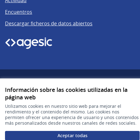
Actividad
Encuentros
Descargar ficheros de datos abiertos
gub.uy
(Enlace externo)
Información sobre las cookies utilizadas en la
página web
Sitio oficial de la República Oriental del Uruguay
Utilizamos cookies en nuestro sitio web para mejorar el
Configuración de cookies
rendimiento y el contenido del mismo. Las cookies nos
permiten ofrecer una experiencia de usuario y unos contenidos
Web creada con
software libre
.
más personalizados desde nuestros canales de redes sociales.
(Enlace externo
Aceptar todas