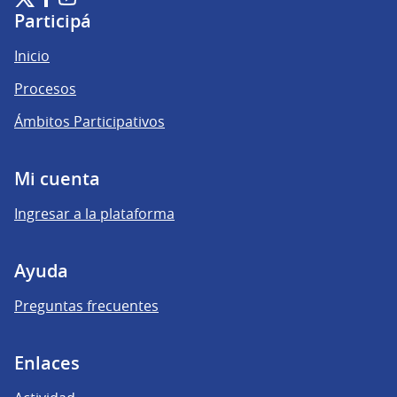
(Enlace externo)
(Enlace externo)
(Enlace externo)
Participá
Inicio
Procesos
Ámbitos Participativos
Mi cuenta
Ingresar a la plataforma
Ayuda
Preguntas frecuentes
Enlaces