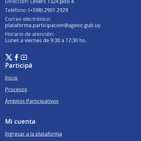
Dirección:
Liniers 1324 piso 4
Teléfono:
(+598) 2901 2929
Correo electrónico:
(Abrir en una pe
plataforma.participacion@agesic.gub.uy
Horario de atención:
Lunes a viernes de 9:30 a 17:30 hs.
Plataforma de Participación Ciudadana Digital en X
Plataforma de Participación Ciudadana Digital en Facebook
Plataforma de Participación Ciudadana Digital en YouTu
(Enlace externo)
(Enlace externo)
(Enlace externo)
Participá
Inicio
Procesos
Ámbitos Participativos
Mi cuenta
Ingresar a la plataforma