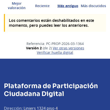
Mejor
Reciente
Más antiguo
Más discutidos
valoración
Los comentarios están deshabilitados en este
momento, pero puedes leer los anteriores.
Referencia: PC-PROP-2026-03-1364
Versión 2
(de 2)
ver otras versiones
Verificar huella digital
Plataforma de Participación
Ciudadana Digital
Dirección:
Liniers 1324 piso 4