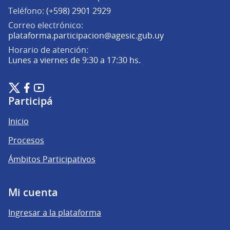
Teléfono:
(+598) 2901 2929
Correo electrónico:
(Abrir en una pe
plataforma.participacion@agesic.gub.uy
Horario de atención:
Lunes a viernes de 9:30 a 17:30 hs.
Plataforma de Participación Ciudadana Digital en X
Plataforma de Participación Ciudadana Digital en Facebook
Plataforma de Participación Ciudadana Digital en YouTu
(Enlace externo)
(Enlace externo)
(Enlace externo)
Participá
Inicio
Procesos
Ámbitos Participativos
Mi cuenta
Ingresar a la plataforma