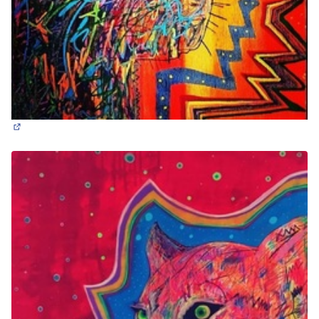
(Abrir en una pestaña nueva)