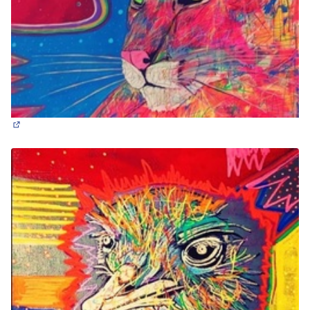
(Abrir en una pestaña nueva)