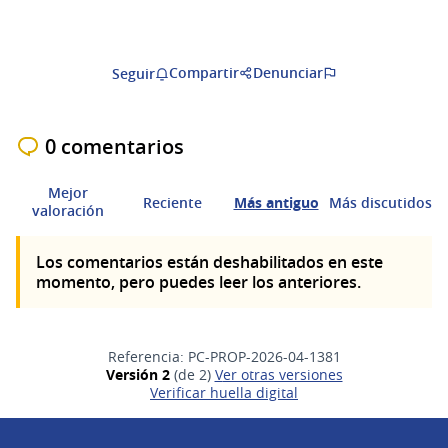
Compartir
Denunciar
Seguir
0 comentarios
Mejor
Reciente
Más antiguo
Más discutidos
valoración
Los comentarios están deshabilitados en este
momento, pero puedes leer los anteriores.
Referencia: PC-PROP-2026-04-1381
Versión 2
(de 2)
ver otras versiones
Verificar huella digital