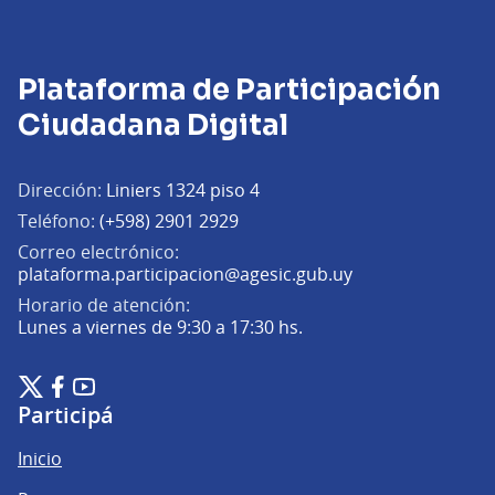
Plataforma de Participación
Ciudadana Digital
Dirección:
Liniers 1324 piso 4
Teléfono:
(+598) 2901 2929
Correo electrónico:
(Abrir en una pe
plataforma.participacion@agesic.gub.uy
Horario de atención:
Lunes a viernes de 9:30 a 17:30 hs.
Plataforma de Participación Ciudadana Digital en X
Plataforma de Participación Ciudadana Digital en Facebook
Plataforma de Participación Ciudadana Digital en YouTu
(Enlace externo)
(Enlace externo)
(Enlace externo)
Participá
Inicio