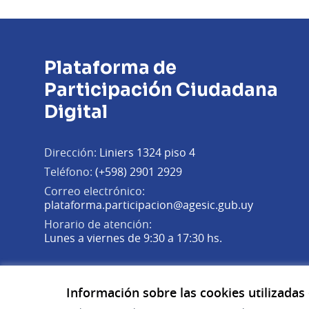
Plataforma de
Participación Ciudadana
Digital
Dirección:
Liniers 1324 piso 4
Teléfono:
(+598) 2901 2929
Correo electrónico:
(Abrir en 
plataforma.participacion@agesic.gub.uy
Horario de atención:
Lunes a viernes de 9:30 a 17:30 hs.
Plataforma de Participación Ciudadana Digital en X
Plataforma de Participación Ciudadana Digital en Fa
Plataforma de Participación Ciudadana Digital en
(Enlace externo)
(Enlace externo)
(Enlace externo)
Información sobre las cookies utilizadas