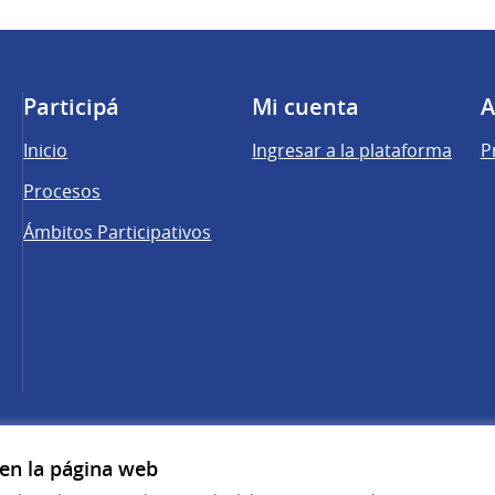
Participá
Mi cuenta
A
Inicio
Ingresar a la plataforma
P
Procesos
Ámbitos Participativos
una pestaña nueva)
cebook
 YouTube
 en la página web