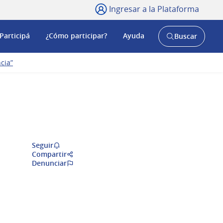
Ingresar a la Plataforma
Participá
¿Cómo participar?
Ayuda
Buscar
Abrir
buscador
y
cia”
Seguir
Compartir
Denunciar