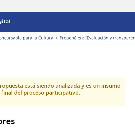
ital
oncursable para la Cultura
/
Proponé en: “Evaluación y transparen
propuesta está siendo analizada y es un insumo
final del proceso participativo.
ores