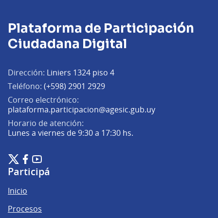
Plataforma de Participación
Ciudadana Digital
Dirección:
Liniers 1324 piso 4
Teléfono:
(+598) 2901 2929
Correo electrónico:
(Abrir en una pe
plataforma.participacion@agesic.gub.uy
Horario de atención:
Lunes a viernes de 9:30 a 17:30 hs.
Plataforma de Participación Ciudadana Digital en X
Plataforma de Participación Ciudadana Digital en Facebook
Plataforma de Participación Ciudadana Digital en YouTu
(Enlace externo)
(Enlace externo)
(Enlace externo)
Participá
Inicio
Procesos