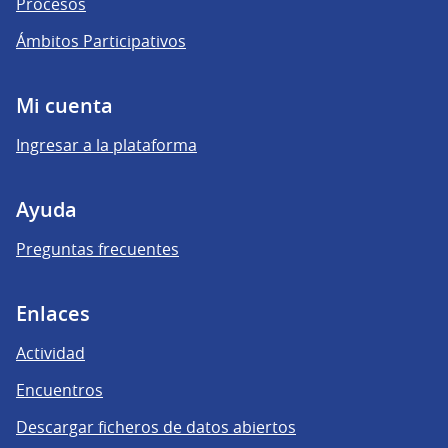
Procesos
Ámbitos Participativos
Mi cuenta
Ingresar a la plataforma
Ayuda
Preguntas frecuentes
Enlaces
Actividad
Encuentros
Descargar ficheros de datos abiertos