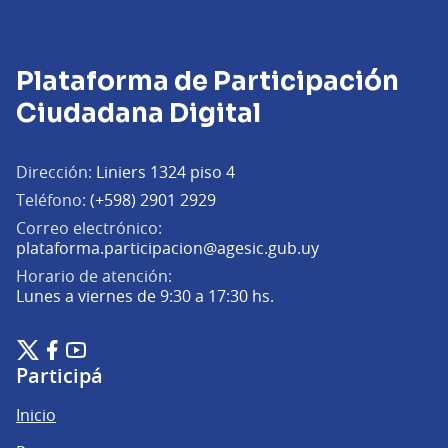
Plataforma de Participación
Ciudadana Digital
Dirección:
Liniers 1324 piso 4
Teléfono:
(+598) 2901 2929
Correo electrónico:
(Abrir en una pe
plataforma.participacion@agesic.gub.uy
Horario de atención:
Lunes a viernes de 9:30 a 17:30 hs.
Plataforma de Participación Ciudadana Digital en X
Plataforma de Participación Ciudadana Digital en Facebook
Plataforma de Participación Ciudadana Digital en YouTu
(Enlace externo)
(Enlace externo)
(Enlace externo)
Participá
Inicio