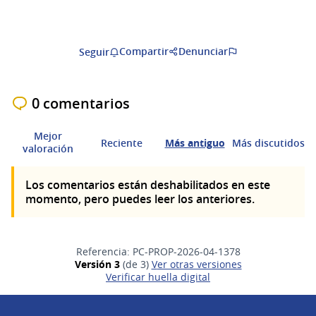
Compartir
Denunciar
Seguir
0 comentarios
Mejor
Reciente
Más antiguo
Más discutidos
valoración
Los comentarios están deshabilitados en este
momento, pero puedes leer los anteriores.
Referencia: PC-PROP-2026-04-1378
Versión 3
(de 3)
ver otras versiones
Verificar huella digital