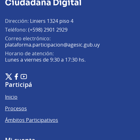
Ciudadana Digital
Dirección:
Liniers 1324 piso 4
Teléfono:
(+598) 2901 2929
Correo electrónico:
(Abrir en una pe
plataforma.participacion@agesic.gub.uy
Horario de atención:
Lunes a viernes de 9:30 a 17:30 hs.
Plataforma de Participación Ciudadana Digital en X
Plataforma de Participación Ciudadana Digital en Facebook
Plataforma de Participación Ciudadana Digital en YouTu
(Enlace externo)
(Enlace externo)
(Enlace externo)
Participá
Inicio
Procesos
Ámbitos Participativos