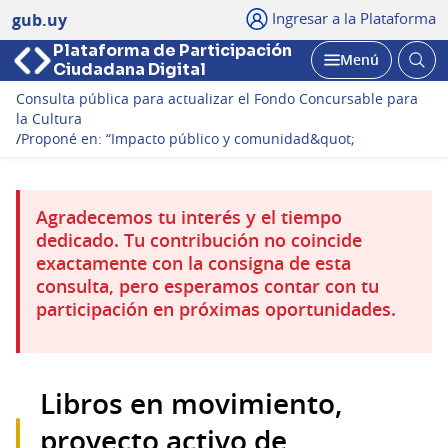
Ingresar a la Plataforma
gub.uy
Plataforma de Participación
Abri
Menú
Ciudadana Digital
bus
Abrir
Consulta pública para actualizar el Fondo Concursable para
la Cultura
/
Proponé en: “Impacto público y comunidad&quot;
Agradecemos tu interés y el tiempo
dedicado. Tu contribución no coincide
exactamente con la consigna de esta
consulta, pero esperamos contar con tu
participación en próximas oportunidades.
Libros en movimiento,
proyecto activo de