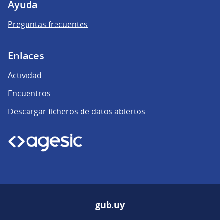
Ayuda
Preguntas frecuentes
Enlaces
Actividad
Encuentros
Descargar ficheros de datos abiertos
gub.uy
(Enlace externo)