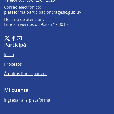
Correo electrónico:
(Abrir en una pe
plataforma.participacion@agesic.gub.uy
Horario de atención:
Lunes a viernes de 9:30 a 17:30 hs.
Plataforma de Participación Ciudadana Digital en X
Plataforma de Participación Ciudadana Digital en Facebook
Plataforma de Participación Ciudadana Digital en YouTu
(Enlace externo)
(Enlace externo)
(Enlace externo)
Participá
Inicio
Procesos
Ámbitos Participativos
Mi cuenta
Ingresar a la plataforma