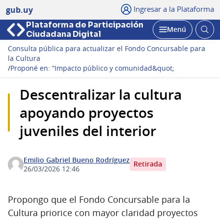
Ingresar a la Plataforma
gub.uy
Plataforma de Participación
Abri
Menú
Ciudadana Digital
bus
Abrir
Consulta pública para actualizar el Fondo Concursable para
la Cultura
/
Proponé en: “Impacto público y comunidad&quot;
Descentralizar la cultura
apoyando proyectos
juveniles del interior
Emilio Gabriel Bueno Rodríguez
Retirada
26/03/2026 12:46
Propongo que el Fondo Concursable para la
Cultura priorice con mayor claridad proyectos