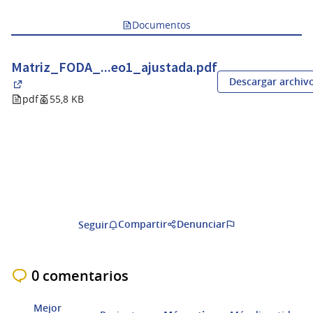
Documentos
Matriz_FODA_...eo1_ajustada.pdf
Descargar archiv
(Abrir en una pestaña nueva)
pdf
55,8 KB
Compartir
Denunciar
Seguir
0 comentarios
Mejor