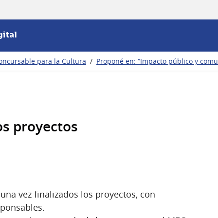
ital
oncursable para la Cultura
/
Proponé en: “Impacto público y com
os proyectos
una vez finalizados los proyectos, con
sponsables.