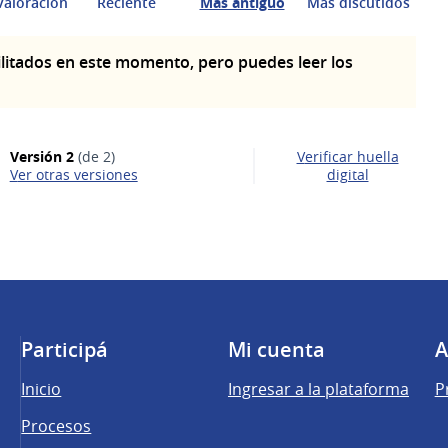
valoración
Reciente
Más antiguo
Más discutidos
litados en este momento, pero puedes leer los
Versión 2
(de 2)
Verificar huella
ver otras versiones
digital
Participá
Mi cuenta
A
Inicio
Ingresar a la plataforma
P
Procesos