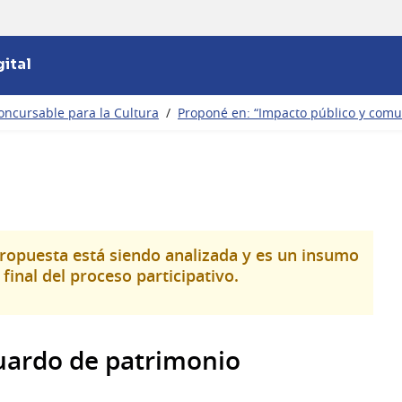
ital
oncursable para la Cultura
/
Proponé en: “Impacto público y com
propuesta está siendo analizada y es un insumo
final del proceso participativo.
guardo de patrimonio