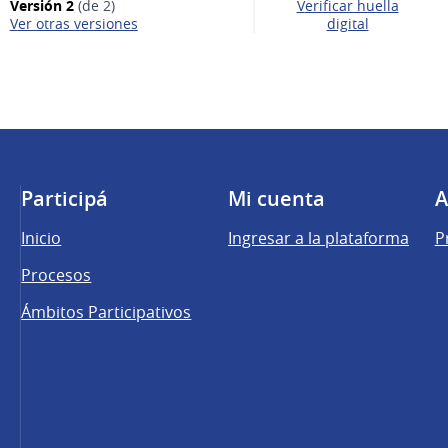
Versión 2
(de 2)
Verificar huella
ver otras versiones
digital
Participá
Mi cuenta
A
Inicio
Ingresar a la plataforma
P
Procesos
Ámbitos Participativos
una pestaña nueva)