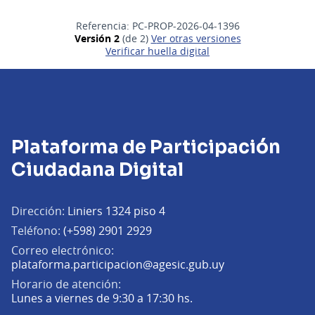
Referencia: PC-PROP-2026-04-1396
Versión 2
(de 2)
ver otras versiones
Verificar huella digital
Plataforma de Participación
Ciudadana Digital
Dirección:
Liniers 1324 piso 4
Teléfono:
(+598) 2901 2929
Correo electrónico:
(Abrir en una pe
plataforma.participacion@agesic.gub.uy
Horario de atención:
Lunes a viernes de 9:30 a 17:30 hs.