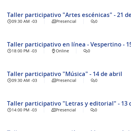
Taller participativo "Artes escénicas" - 21 de
09:30 AM -03
Presencial
0
Taller participativo en línea - Vespertino - 1
18:00 PM -03
Online
0
Taller participativo "Música" - 14 de abril
09:30 AM -03
Presencial
0
Taller participativo "Letras y editorial" - 13 
14:00 PM -03
Presencial
0