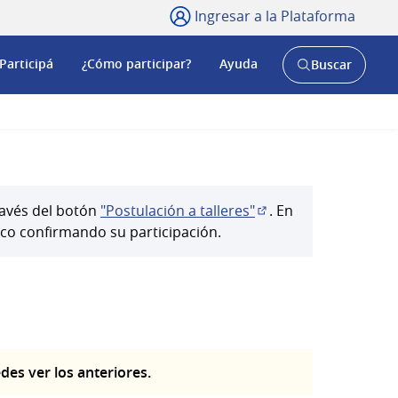
Ingresar a la Plataforma
Participá
¿Cómo participar?
Ayuda
Buscar
Abrir
buscador
y
ravés del botón
"Postulación a talleres"
. En
(Abrir en una pestañ
ico confirmando su participación.
es ver los anteriores.