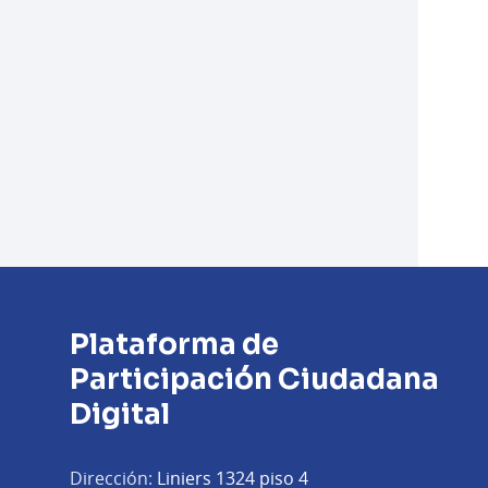
Plataforma de
Participación Ciudadana
Digital
Dirección:
Liniers 1324 piso 4