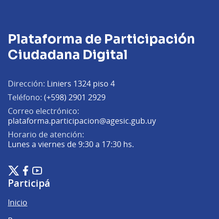
Plataforma de Participación
Ciudadana Digital
Dirección:
Liniers 1324 piso 4
Teléfono:
(+598) 2901 2929
Correo electrónico:
(Abrir en una pe
plataforma.participacion@agesic.gub.uy
Horario de atención:
Lunes a viernes de 9:30 a 17:30 hs.
Plataforma de Participación Ciudadana Digital en X
Plataforma de Participación Ciudadana Digital en Facebook
Plataforma de Participación Ciudadana Digital en YouTu
(Enlace externo)
(Enlace externo)
(Enlace externo)
Participá
Inicio