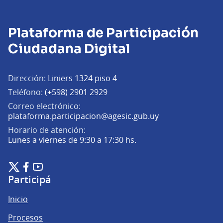
Plataforma de Participación
Ciudadana Digital
Dirección:
Liniers 1324 piso 4
Teléfono:
(+598) 2901 2929
Correo electrónico:
(Abrir en una pe
plataforma.participacion@agesic.gub.uy
Horario de atención:
Lunes a viernes de 9:30 a 17:30 hs.
Plataforma de Participación Ciudadana Digital en X
Plataforma de Participación Ciudadana Digital en Facebook
Plataforma de Participación Ciudadana Digital en YouTu
(Enlace externo)
(Enlace externo)
(Enlace externo)
Participá
Inicio
Procesos