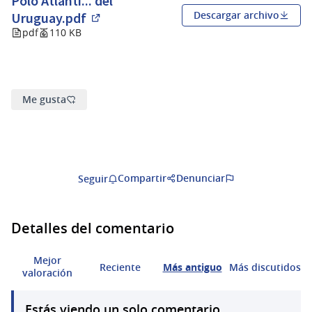
Polo Atlánti... del
Descargar archivo
Uruguay.pdf
(Abrir en una pestaña nueva)
pdf
110 KB
Me gusta
Compartir
Denunciar
Seguir
Detalles del comentario
Mejor
Reciente
Más antiguo
Más discutidos
valoración
Estás viendo un solo comentario