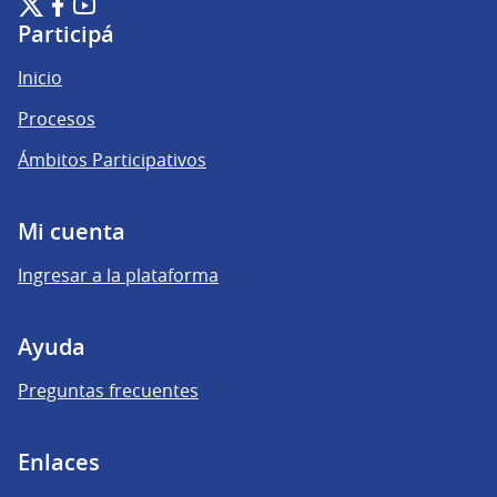
Plataforma de Participación Ciudadana Digital en X
Plataforma de Participación Ciudadana Digital en Facebook
Plataforma de Participación Ciudadana Digital en YouTu
(Enlace externo)
(Enlace externo)
(Enlace externo)
Participá
Inicio
Procesos
Ámbitos Participativos
Mi cuenta
Ingresar a la plataforma
Ayuda
Preguntas frecuentes
Enlaces